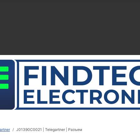
rtner
J01390C0021 | Telegartner | Разъем