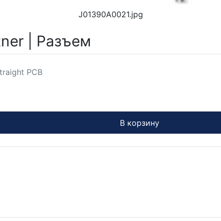
J01390A0021.jpg
tner | Разъем
traight PCB
В корзину