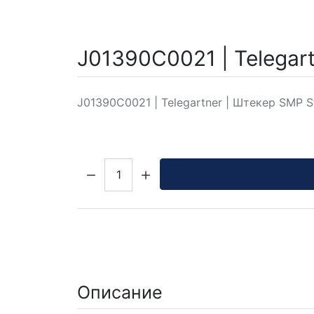
J01390C0021 | Telegar
J01390C0021 | Telegartner | Штекер SMP S
Кол-во:
Описание