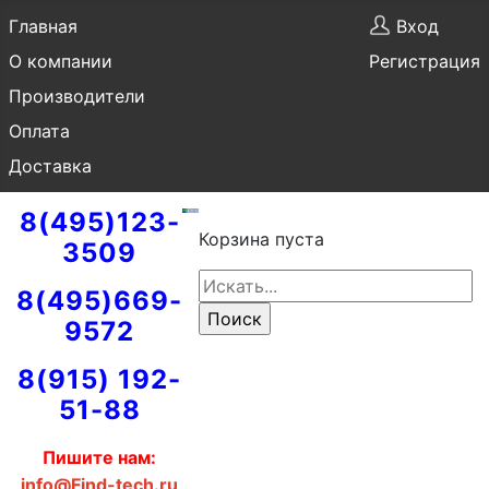
Главная
Вход
О компании
Регистрация
Производители
Оплата
Доставка
8(495)123-
Корзина пуста
3509
8(495)669-
9572
8(915) 192-
51-88
Пишите нам:
info@Find-tech.ru