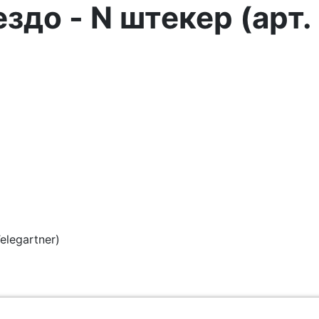
здо - N штекер (арт
legartner)