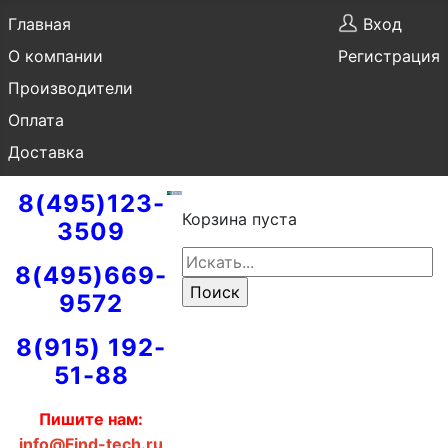
Главная
Вход
О компании
Регистрация
Производители
Оплата
Доставка
8(495)123-
Корзина пуста
3509
8(495)669-
9572
8(915) 192-
51-88
Пишите нам:
info@Find-tech.ru