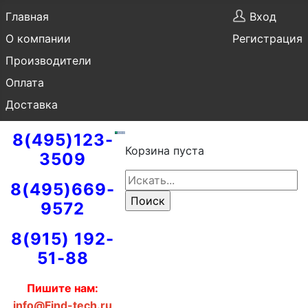
Главная
Вход
О компании
Регистрация
Производители
Оплата
Доставка
8(495)123-
Корзина пуста
3509
8(495)669-
9572
8(915) 192-
51-88
Пишите нам:
info@Find-tech.ru