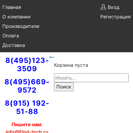
Главная
Вход
О компании
Регистрация
Производители
Оплата
Доставка
8(495)123-
Корзина пуста
3509
8(495)669-
9572
8(915) 192-
51-88
Пишите нам:
info@Find-tech.ru