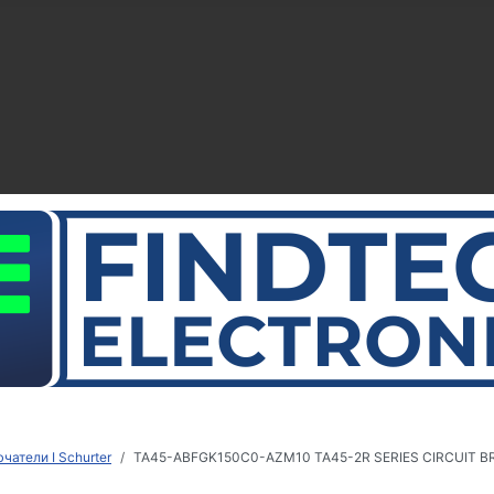
атели I Schurter
TA45-ABFGK150C0-AZM10 TA45-2R SERIES CIRCUIT BRE