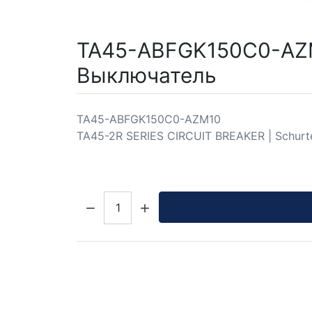
TA45-ABFGK150C0-AZM1
Выключатель
TA45-ABFGK150C0-AZM10
TA45-2R SERIES CIRCUIT BREAKER | Schurt
Кол-во: