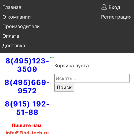
Главная
Вход
О компании
Регистрация
Производители
Оплата
Доставка
8(495)123-
Корзина пуста
3509
8(495)669-
9572
8(915) 192-
51-88
Пишите нам:
info@Find-tech.ru