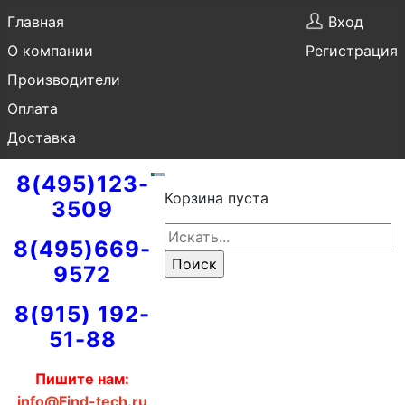
Главная
Вход
О компании
Регистрация
Производители
Оплата
Доставка
8(495)123-
Корзина пуста
3509
8(495)669-
9572
8(915) 192-
51-88
Пишите нам:
info@Find-tech.ru