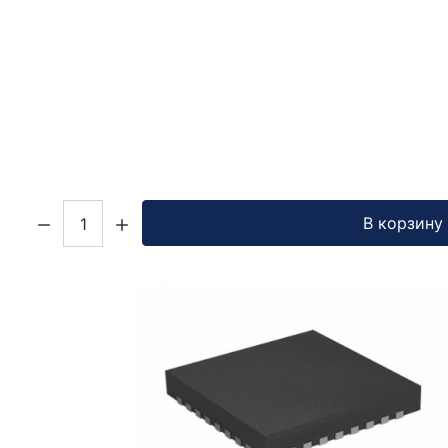
Кол-во:
В корзину