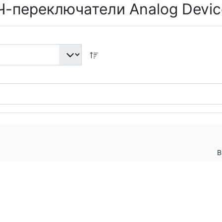
Ч-переключатели Analog Devic
В