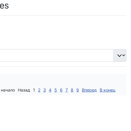
es
 начало
Назад
1
2
3
4
5
6
7
8
9
Вперед
В конец