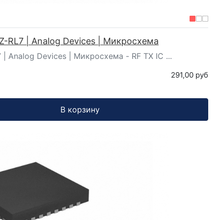
-RL7 | Analog Devices | Микросхема
 Analog Devices | Микросхема - RF TX IC ...
291,00 руб
В корзину