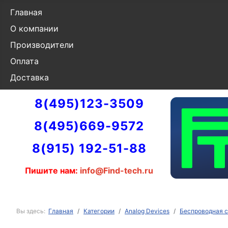
Главная
О компании
Производители
Оплата
Доставка
8(495)123-3509
8(495)669-9572
8(915) 192-51-88
Пишите нам:
info@Find-tech.ru
Вы здесь:
Главная
Категории
Analog Devices
Беспроводная с