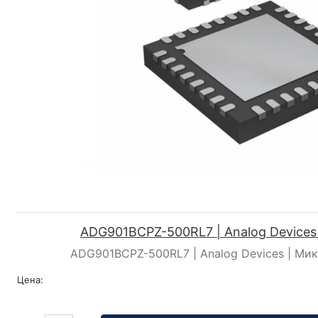
ADG901BCPZ-500RL7 | Analog Devices
ADG901BCPZ-500RL7 | Analog Devices | Микр
Цена: