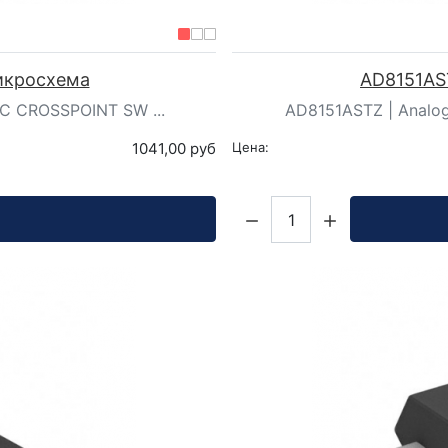
Микросхема
AD8151AST
IC CROSSPOINT SW ...
AD8151ASTZ | Analog
1041,00 руб
Цена:
Кол-во: