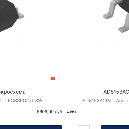
Микросхема
AD8153ACP
IC CROSSPOINT SW ...
AD8153ACPZ | Analog
5609,00 руб
Цена:
Кол-во: