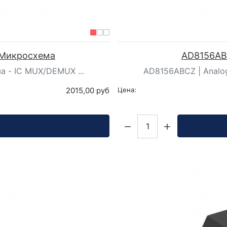
| Микросхема
AD8156ABC
а - IC MUX/DEMUX ...
AD8156ABCZ | Analog
2015,00 руб
Цена:
Кол-во: