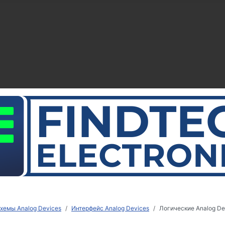
хемы Analog Devices
Интерфейс Analog Devices
Логические Analog De