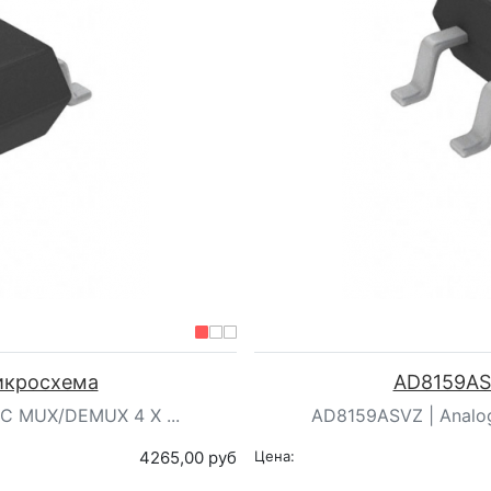
Микросхема
AD8159ASV
IC MUX/DEMUX 4 X ...
AD8159ASVZ | Analog
4265,00 руб
Цена: