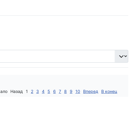
чало
Назад
1
2
3
4
5
6
7
8
9
10
Вперед
В конец