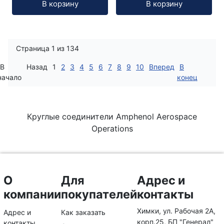
В корзину
В корзину
Страница 1 из 134
В
Назад
1
2
3
4
5
6
7
8
9
10
Вперед
В
начало
конец
Круглые соединители Amphenol Aerospace
Operations
О
Для
Адрес и
компании
покупателей
контакты
Химки, ул. Рабочая 2А,
Адрес и
Как заказать
корп.25, БП "Генерал"
контакты