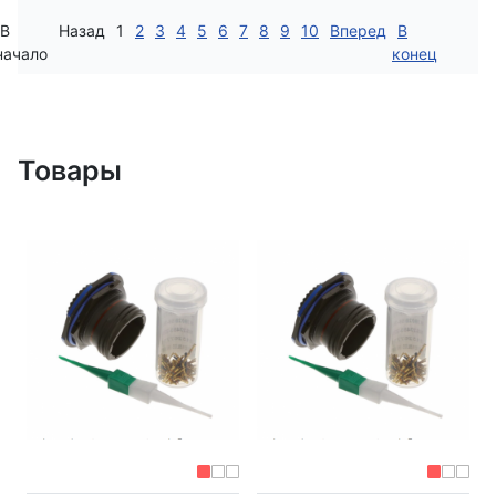
В
Назад
1
2
3
4
5
6
7
8
9
10
Вперед
В
начало
конец
Товары