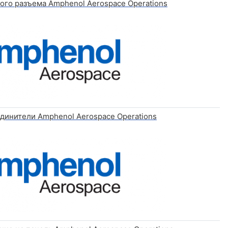
ого разъема Amphenol Aerospace Operations
динители Amphenol Aerospace Operations