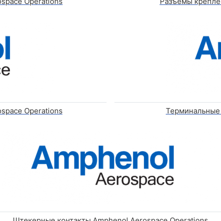
space Operations
Разъемы креплен
space Operations
Терминальные 
Штекерные контакты Amphenol Aerospace Operations