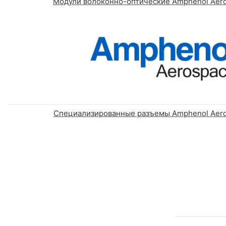
Модули волоконно-оптические Amphenol Aero
Специализированные разъемы Amphenol Aero