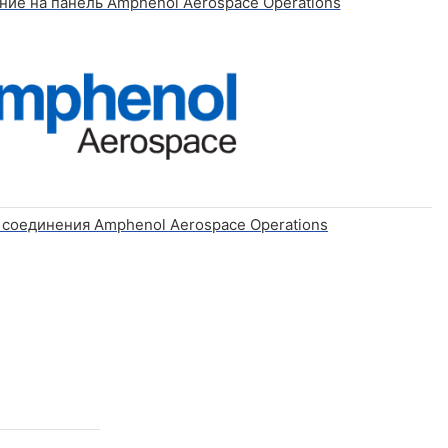
ие на панель Amphenol Aerospace Operations
соединения Amphenol Aerospace Operations