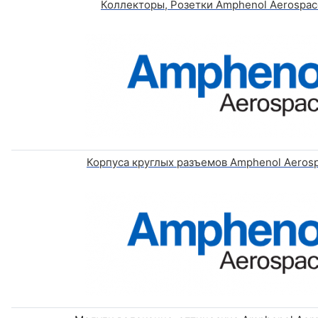
Коллекторы, Розетки Amphenol Aerospac
Корпуса круглых разъемов Amphenol Aerosp