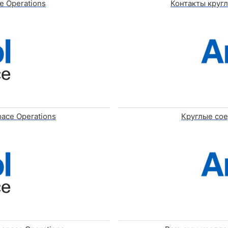
e Operations
Контакты кругл
ace Operations
Круглые сое