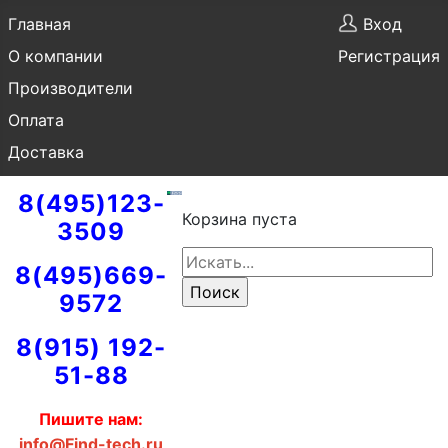
Главная
Вход
О компании
Регистрация
Производители
Оплата
Доставка
8(495)123-
Корзина пуста
3509
8(495)669-
9572
8(915) 192-
51-88
Пишите нам:
info@Find-tech.ru