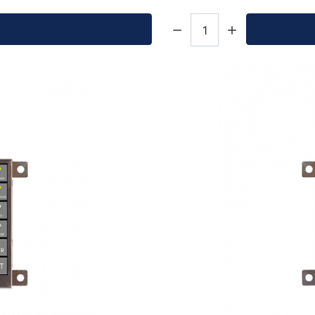
Кол-во: