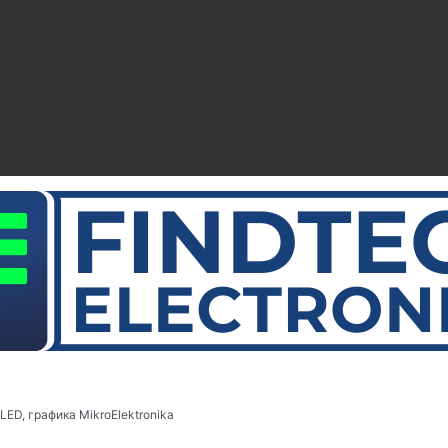
ED, графика MikroElektronika