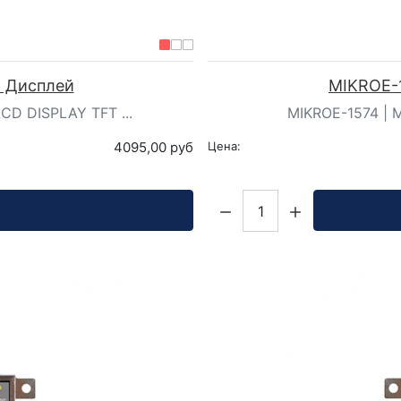
| Дисплей
MIKROE-1
LCD DISPLAY TFT ...
MIKROE-1574 | M
4095,00 руб
Цена:
Кол-во: