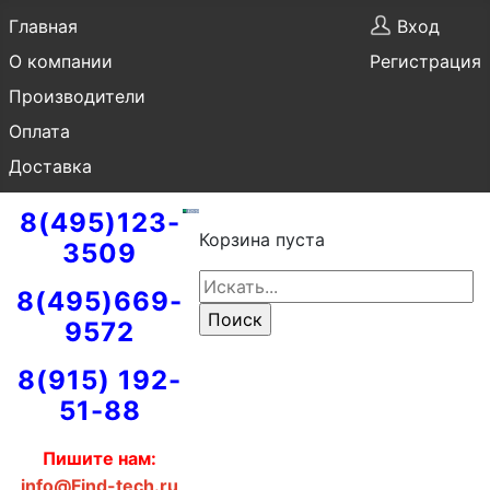
Главная
Вход
О компании
Регистрация
Производители
Оплата
Доставка
8(495)123-
Корзина пуста
3509
8(495)669-
9572
8(915) 192-
51-88
Пишите нам:
info@Find-tech.ru