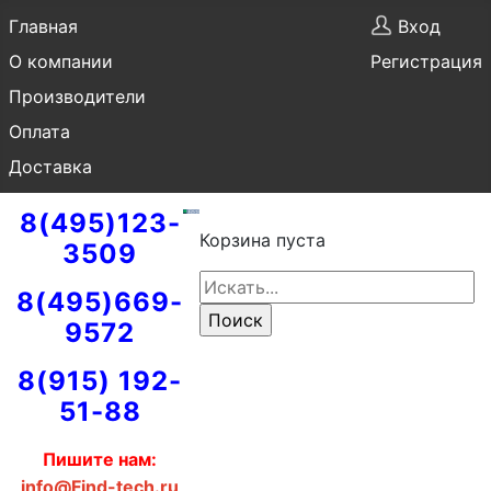
Главная
Вход
О компании
Регистрация
Производители
Оплата
Доставка
8(495)123-
Корзина пуста
3509
8(495)669-
9572
8(915) 192-
51-88
Пишите нам:
info@Find-tech.ru