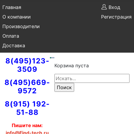
Главная
Вход
О компании
Регистрация
Производители
Оплата
Доставка
8(495)123-
Корзина пуста
3509
8(495)669-
9572
8(915) 192-
51-88
Пишите нам:
info@Find-tech.ru