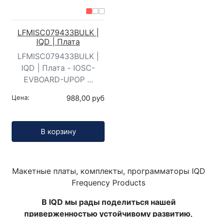
LFMISC079433BULK |
IQD | Плата
LFMISC079433BULK |
IQD | Плата - IOSC-
EVBOARD-UPOP ...
Цена:
988,00 руб
Кол-во:
В корзину
Макетные платы, комплекты, программаторы IQD
Frequency Products
В IQD мы рады поделиться нашей
приверженностью устойчивому развитию,