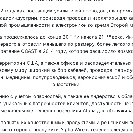
922 году как поставщик усилителей проводов для промы
адиоиндустрии, производя провода и изоляторы для ан
ой промышленности в электронике во время Второй м
-го
го
a продолжалось до конца 20
и начала 21-
века. Ин
первого в отрасли меньшего по размеру, более легког
бретение COAST в 2014 году, которое расширило возмож
ерритории США, а также офисов и распределительных ц
 всему миру широкий выбор кабелей, проводов, термоус
и, медицины, полупроводников, аэрокосмической и о
энергетики.
ию с учетом опасностей, а также ее лидерство в обла
а уникальных потребностей клиентов, доступность неб
ые кабельные решения позволили Alpha для обслужива
аполнять их качественными продуктами и решениями п
лжен хорошо послужить Alpha Wire в течение следующи