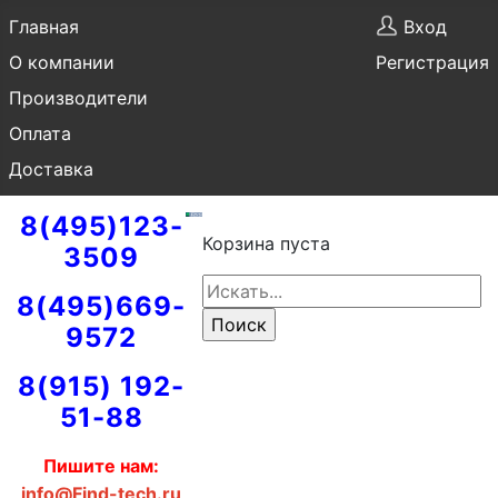
Главная
Вход
О компании
Регистрация
Производители
Оплата
Доставка
8(495)123-
Корзина пуста
3509
8(495)669-
9572
8(915) 192-
51-88
Пишите нам:
info@Find-tech.ru