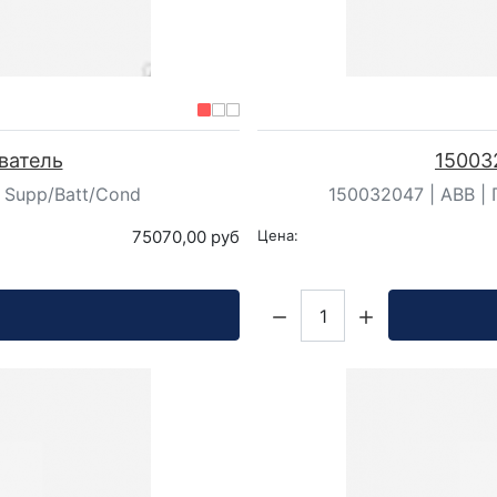
ватель
15003
 Supp/Batt/Cond
150032047 | ABB |
75070,00 руб
Цена:
Кол-во: