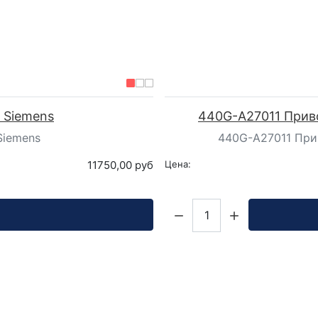
 Siemens
440G-A27011 Прив
Siemens
440G-A27011 При
11750,00 руб
Цена:
Кол-во: