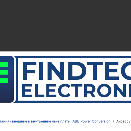
тания- внешние и внутренние (вне платы) ABB Power Conversion
Аксессу