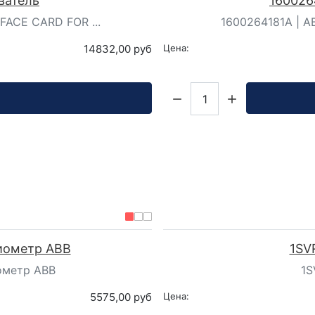
ватель
160026
FACE CARD FOR ...
1600264181A | A
14832,00 руб
Цена:
Кол-во:
иометр ABB
1SV
ометр ABB
1S
5575,00 руб
Цена: