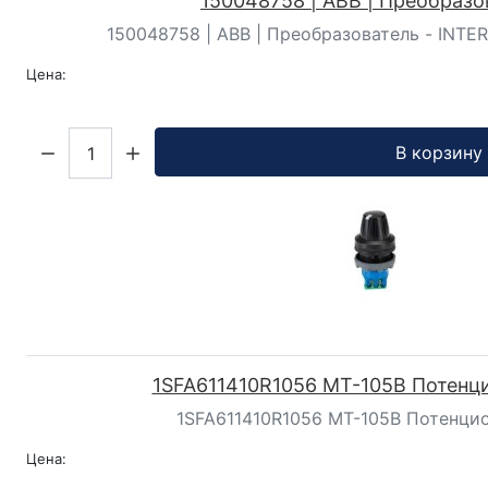
150048758 | ABB | Преобразо
150048758 | ABB | Преобразователь - INTER
Цена:
Кол-во:
В корзину
1SFA611410R1056 MT-105B Потенц
1SFA611410R1056 MT-105B Потенци
Цена: