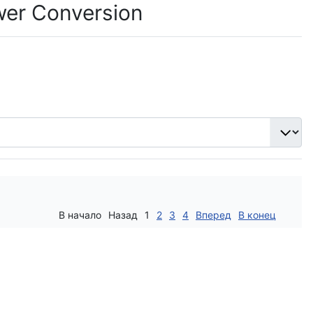
er Conversion
В начало
Назад
1
2
3
4
Вперед
В конец