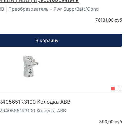
4181A | ABB | Преобразователь
BB | Преобразователь - Pwr Supp/Batt/Cond
76131,00 руб
В корзину
R405651R3100 Колодка ABB
VR405651R3100 Колодка ABB
390,00 руб