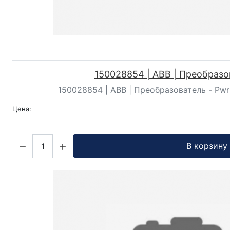
150028854 | ABB | Преобразо
150028854 | ABB | Преобразователь - Pwr
Цена:
Кол-во:
В корзину