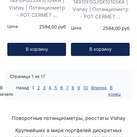
14910F0GJSX10104KA |
14910F0GJSX10105KA |
Vishay | Потенциометр
Vishay | Потенциометр
- POT CERMET ...
- POT CERMET ...
Цена:
2594,00 руб
Цена:
2594,00 руб
Кол-во:
Кол-во:
В корзину
В корзину
Страница 1 из 17
В
Назад
1
2
3
4
5
6
7
8
9
10
Вперед
В
начало
конец
Поворотные потенциометры, реостаты Vishay
Крупнейших в мире портфелей дискретных