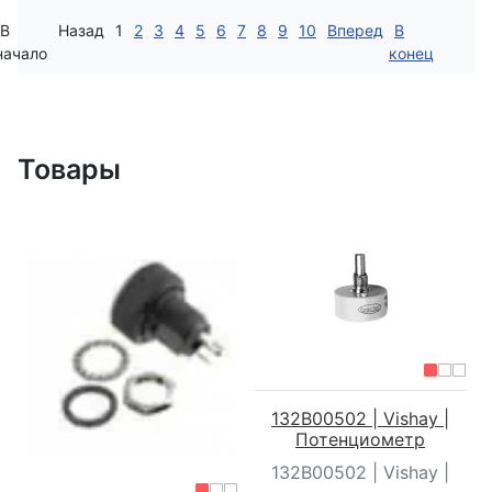
В
Назад
1
2
3
4
5
6
7
8
9
10
Вперед
В
начало
конец
Товары
132B00502 | Vishay |
Потенциометр
132B00502 | Vishay |