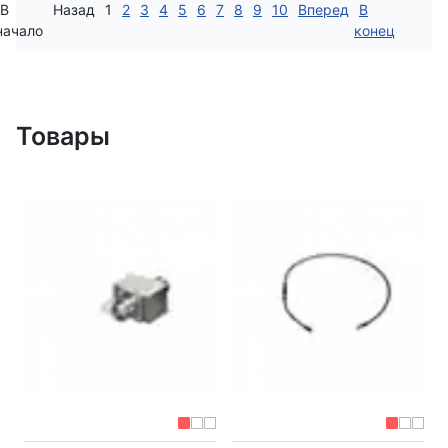
В
Назад
1
2
3
4
5
6
7
8
9
10
Вперед
В
начало
конец
Товары