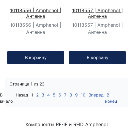
10118556 | Amphenol |
10118557 | Amphenol |
Антенна
Антенна
10118556 | Amphenol |
10118557 | Amphenol |
Антенна
Антенна
Кол-во:
Кол-во:
В корзину
В корзину
Страница 1 из 23
В
Назад
1
2
3
4
5
6
7
8
9
10
Вперед
В
начало
конец
Компоненты RF-IF и RFID Amphenol