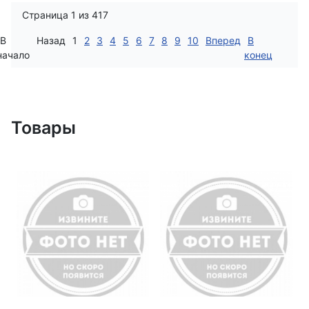
Страница 1 из 417
В
Назад
1
2
3
4
5
6
7
8
9
10
Вперед
В
начало
конец
Товары