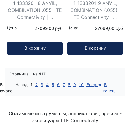
1-1333201-8 ANVIL,
1-1333201-9 ANVIL,
COMBINATION .055 | TE
COMBINATION (.055) |
Connectivity | ...
TE Connectivity | ...
Цена:
27099,00 руб
Цена:
27099,00 руб
Кол-во:
Кол-во:
В корзину
В корзину
Страница 1 из 417
В
Назад
1
2
3
4
5
6
7
8
9
10
Вперед
В
начало
конец
Обжимные инструменты, аппликаторы, прессы -
аксессуары I TE Connectivity