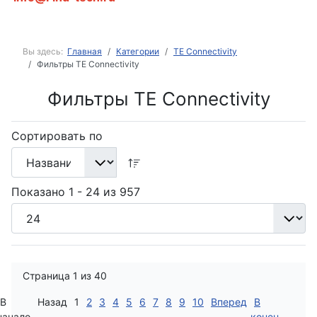
Вы здесь:
Главная
Категории
TE Connectivity
Фильтры TE Connectivity
Фильтры TE Connectivity
Сортировать по
Показано 1 - 24 из 957
Страница 1 из 40
В
Назад
1
2
3
4
5
6
7
8
9
10
Вперед
В
начало
конец