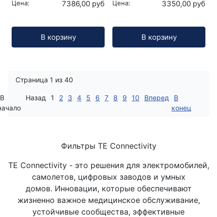
Цена:
7386,00 руб
Цена:
3350,00 руб
Кол-во:
Кол-во:
В корзину
В корзину
Страница 1 из 40
В
Назад
1
2
3
4
5
6
7
8
9
10
Вперед
В
начало
конец
Фильтры TE Connectivity
TE Connectivity - это решения для электромобилей,
самолетов, цифровых заводов и умных
домов. Инновации, которые обеспечивают
жизненно важное медицинское обслуживание,
устойчивые сообщества, эффективные