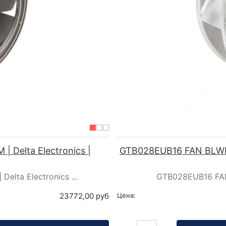
Delta Electronics |
GTB028EUB16 FAN BLWR 
lta Electronics ...
GTB028EUB16 FAN
23772,00 руб
Цена:
Кол-во: