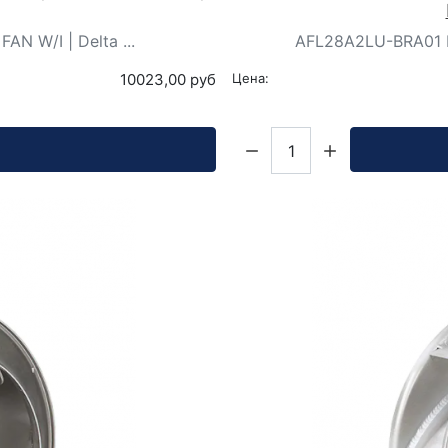
N W/I | Delta ...
AFL28A2LU-BRA01 F
10023,00 руб
Цена:
Кол-во: