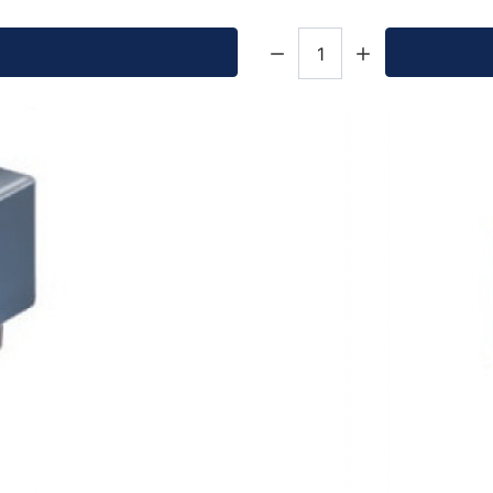
Кол-во: