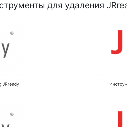
струменты для удаления JRre
g JRready
Инструм