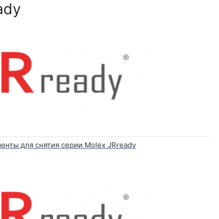
ady
енты для снятия серии Molex JRready