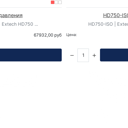
 давления
HD750-ISO
Extech HD750 ...
HD750-ISO | Exte
67932,00 руб
Цена:
Кол-во: