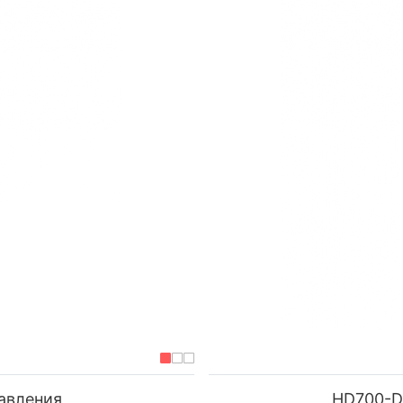
давления
HD700-D 