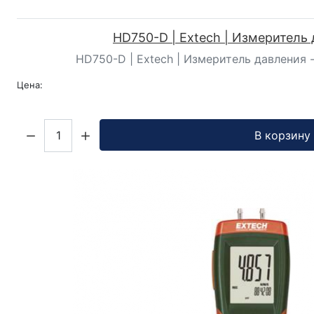
HD750-D | Extech | Измеритель
HD750-D | Extech | Измеритель давления - 
Цена:
Кол-во:
В корзину