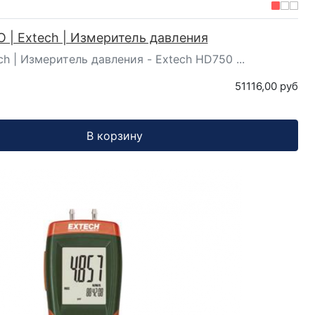
 | Extech | Измеритель давления
ch | Измеритель давления - Extech HD750 ...
51116,00 руб
В корзину