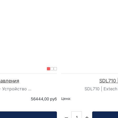
давления
SDL710 
 Устройство ...
SDL710 | Extech
56444,00 руб
Цена:
Кол-во: