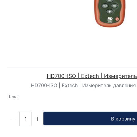
HD700-ISO | Extech | Измерител
HD700-ISO | Extech | Измеритель давления -
Цена:
Кол-во:
В корзину