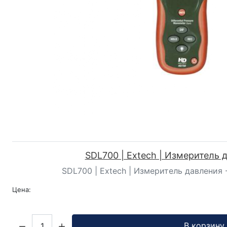
SDL700 | Extech | Измеритель 
SDL700 | Extech | Измеритель давления -
Цена:
Кол-во:
В корзину