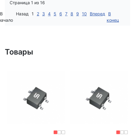
Страница 1 из 16
В
Назад
1
2
3
4
5
6
7
8
9
10
Вперед
В
начало
конец
Товары