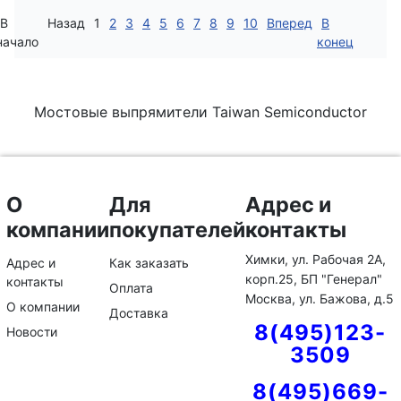
В
Назад
1
2
3
4
5
6
7
8
9
10
Вперед
В
начало
конец
Мостовые выпрямители Taiwan Semiconductor
О
Для
Адрес и
компании
покупателей
контакты
Химки, ул. Рабочая 2А,
Адрес и
Как заказать
корп.25, БП "Генерал"
контакты
Оплата
Москва, ул. Бажова, д.5
О компании
Доставка
8(495)123-
Новости
3509
8(495)669-