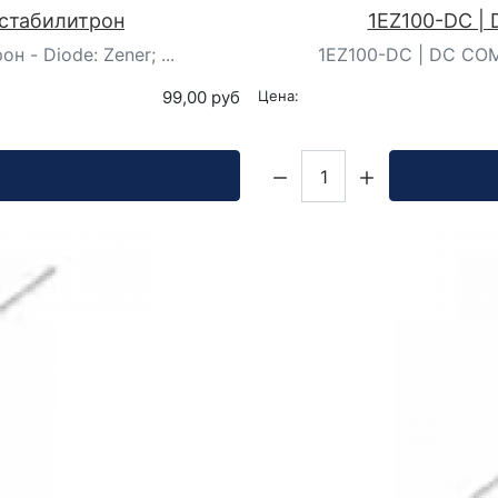
стабилитрон
1EZ100-DC |
- Diode: Zener; ...
1EZ100-DC | DC COMP
99,00 руб
Цена:
Кол-во: