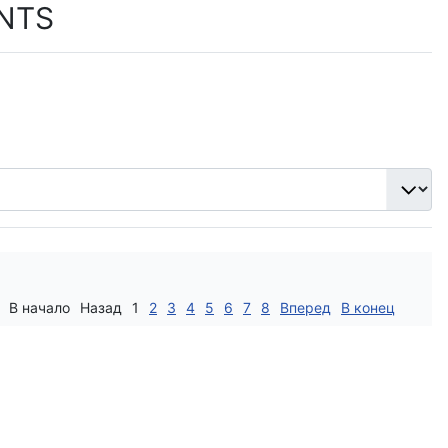
NTS
В начало
Назад
1
2
3
4
5
6
7
8
Вперед
В конец