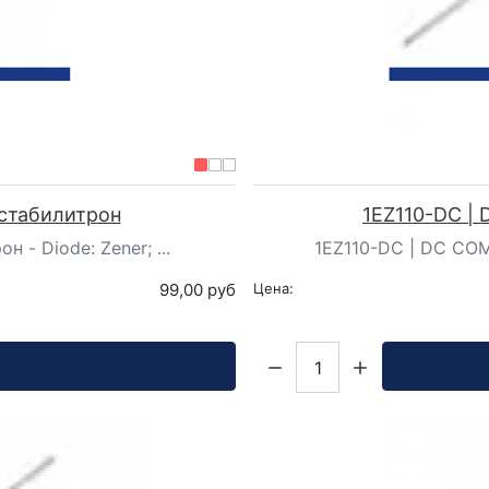
стабилитрон
1EZ110-DC |
- Diode: Zener; ...
1EZ110-DC | DC COMP
99,00 руб
Цена:
Кол-во: