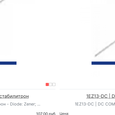
стабилитрон
1EZ13-DC |
- Diode: Zener; ...
1EZ13-DC | DC COMP
107,00 руб
Цена: