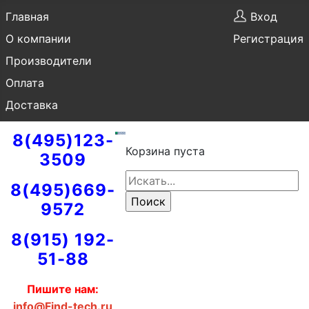
Главная
Вход
О компании
Регистрация
Производители
Оплата
Доставка
8(495)123-
Корзина пуста
3509
8(495)669-
9572
8(915) 192-
51-88
Пишите нам:
info@Find-tech.ru