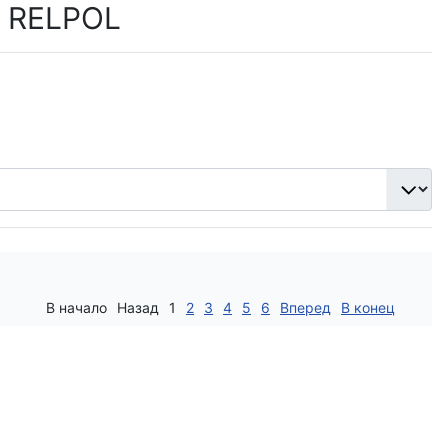
ы RELPOL
В начало
Назад
1
2
3
4
5
6
Вперед
В конец