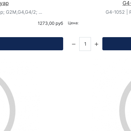
суар
G4-
p; G2M,G4,G4/2; ...
G4-1052 | R
1273,00 руб
Цена:
Кол-во: