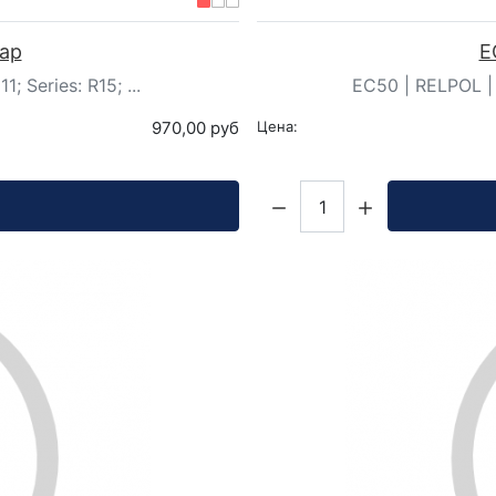
уар
E
; Series: R15; ...
EC50 | RELPOL | 
970,00 руб
Цена:
Кол-во: