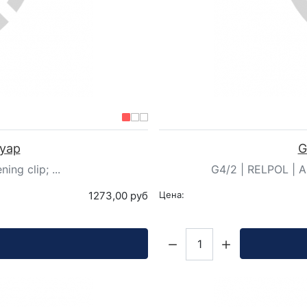
суар
G
ng clip; ...
G4/2 | RELPOL | Ак
1273,00 руб
Цена:
Кол-во: