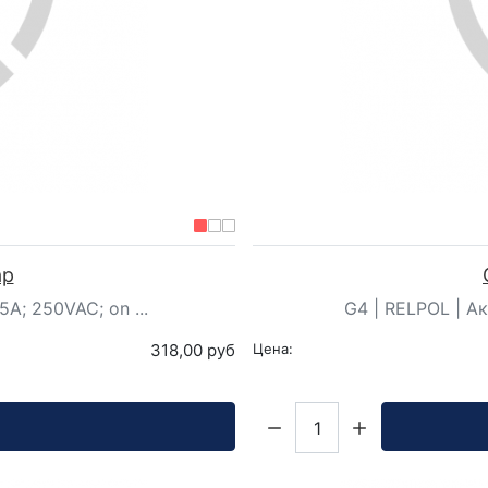
ар
5A; 250VAC; on ...
G4 | RELPOL | Акс
318,00 руб
Цена:
Кол-во: