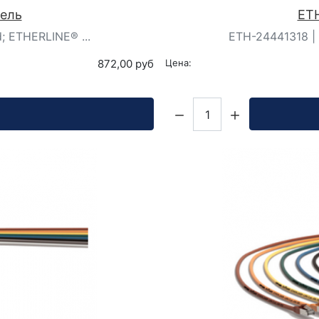
бель
ETH
; ETHERLINE® ...
ETH-24441318 | 
872,00 руб
Цена:
Кол-во: