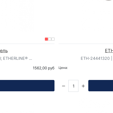
бель
ETH
; ETHERLINE® ...
ETH-24441320 | 
1562,00 руб
Цена:
Кол-во: