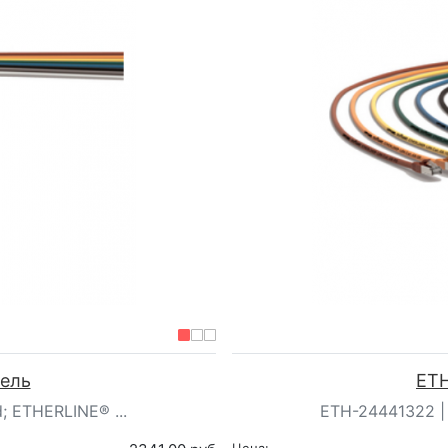
бель
ETH
; ETHERLINE® ...
ETH-24441322 | 