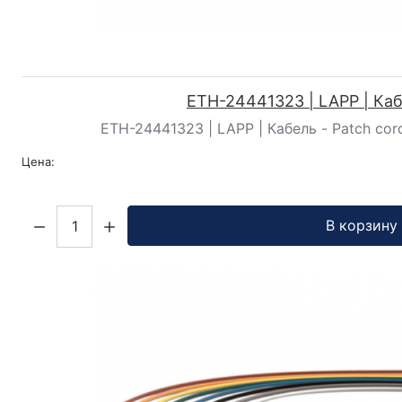
ETH-24441323 | LAPP | Ка
ETH-24441323 | LAPP | Кабель - Patch cord
Цена:
Кол-во:
В корзину