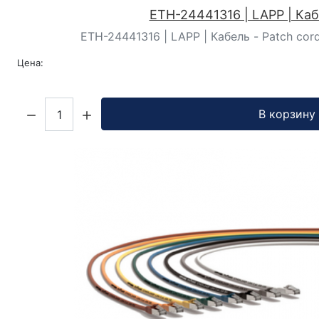
ETH-24441316 | LAPP | Ка
ETH-24441316 | LAPP | Кабель - Patch cord
Цена:
Кол-во:
В корзину