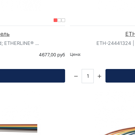
бель
ETH
; ETHERLINE® ...
ETH-24441324 | 
4677,00 руб
Цена:
Кол-во: