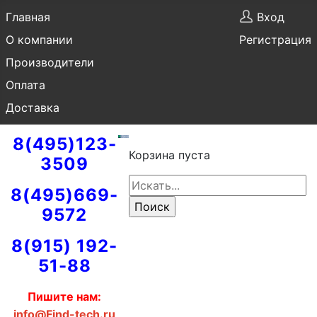
Главная
Вход
О компании
Регистрация
Производители
Оплата
Доставка
8(495)123-
Корзина пуста
3509
8(495)669-
9572
8(915) 192-
51-88
Пишите нам:
info@Find-tech.ru