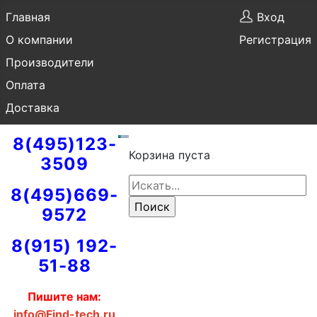
Главная
Вход
О компании
Регистрация
Производители
Оплата
Доставка
8(495)123-
Корзина пуста
3509
8(495)669-
9572
8(915) 192-
51-88
Пишите нам:
info@Find-tech.ru