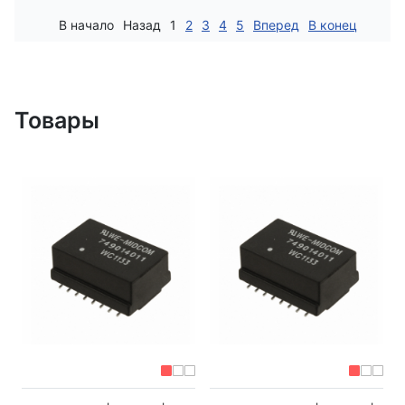
В начало
Назад
1
2
3
4
5
Вперед
В конец
Товары