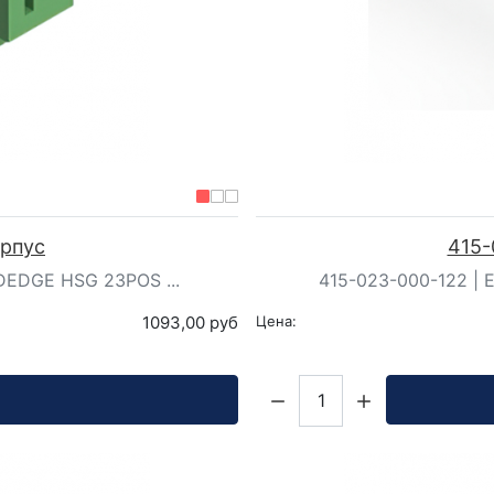
орпус
415-
DEDGE HSG 23POS ...
415-023-000-122 | E
1093,00 руб
Цена:
Кол-во: