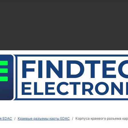
я EDAC
Краевые разъемы карты EDAC
Корпуса краевого разъема ка