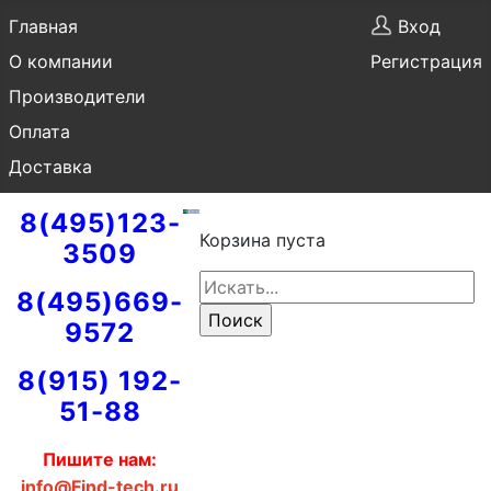
Главная
Вход
О компании
Регистрация
Производители
Оплата
Доставка
8(495)123-
Корзина пуста
3509
8(495)669-
9572
8(915) 192-
51-88
Пишите нам:
info@Find-tech.ru