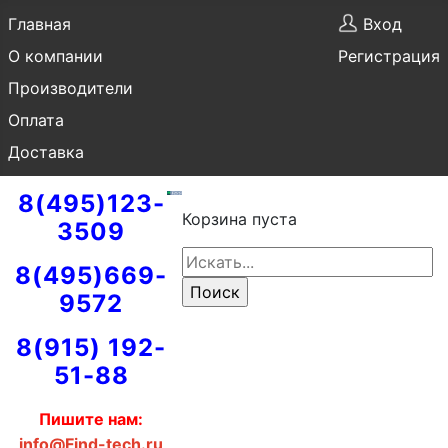
Главная
Вход
О компании
Регистрация
Производители
Оплата
Доставка
8(495)123-
Корзина пуста
3509
8(495)669-
9572
8(915) 192-
51-88
Пишите нам:
info@Find-tech.ru