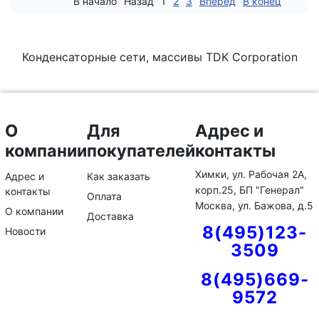
В начало
Назад
1
2
3
Вперед
В конец
Конденсаторные сети, массивы TDK Corporation
О
Для
Адрес и
компании
покупателей
контакты
Химки, ул. Рабочая 2А,
Адрес и
Как заказать
корп.25, БП "Генерал"
контакты
Оплата
Москва, ул. Бажова, д.5
О компании
Доставка
8(495)123-
Новости
3509
8(495)669-
9572