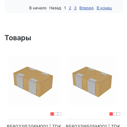
В начало
Назад
1
2
3
Вперед
В конец
Товары
B58033I5206M001 | TDK
B58033I9505M001 | TDK