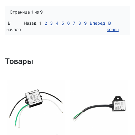
Страница 1 из 9
В
Назад
1
2
3
4
5
6
7
8
9
Вперед
В
начало
конец
Товары