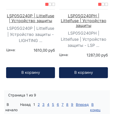
LSP05G240P | Littelfuse
LSP05G240PH |
| Устройство защиты
Littelfuse | Устройство
защиты
LSP05G240P | Littelfuse
LSP05G240PH |
| Устройство защиты -
Littelfuse | Устройство
LIGHTING ...
защиты - LSP ...
Цена:
1610,00 руб
Цена:
1287,00 руб
Кол-во:
Кол-во:
В корзину
В корзину
Страница 1 из 9
В
Назад
1
2
3
4
5
6
7
8
9
Вперед
В
начало
конец