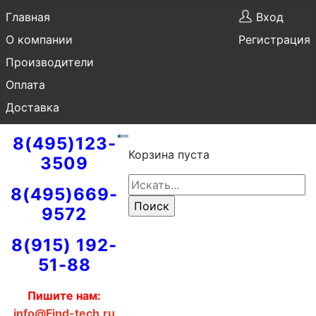
Главная
Вход
О компании
Регистрация
Производители
Оплата
Доставка
8(495)123-
Корзина пуста
3509
8(495)669-
9572
8(915) 192-
51-88
Пишите нам:
info@Find-tech.ru