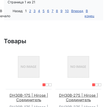
Страница 1 из 21
В
Назад
1
2
3
4
5
6
7
8
9
10
Вперед
В
начало
конец
Товары
DH30B-17S | Hirose |
DH30B-27S | Hirose |
Соединитель
Соединитель