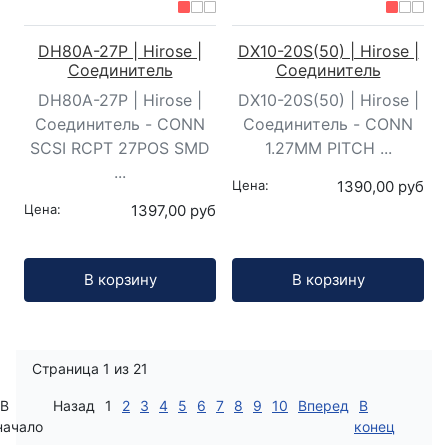
DH80A-27P | Hirose |
DX10-20S(50) | Hirose |
Соединитель
Соединитель
DH80A-27P | Hirose |
DX10-20S(50) | Hirose |
Соединитель - CONN
Соединитель - CONN
SCSI RCPT 27POS SMD
1.27MM PITCH ...
...
Цена:
1390,00 руб
Цена:
1397,00 руб
Кол-во:
Кол-во:
В корзину
В корзину
Страница 1 из 21
В
Назад
1
2
3
4
5
6
7
8
9
10
Вперед
В
начало
конец