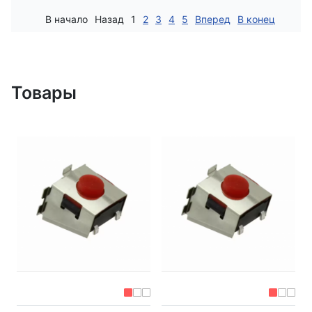
В начало
Назад
1
2
3
4
5
Вперед
В конец
Товары