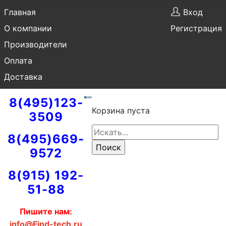
Главная
Вход
О компании
Регистрация
Производители
Оплата
Доставка
8(495)123-
Корзина пуста
3509
8(495)669-
9572
8(915) 192-
51-88
Пишите нам:
info@Find-tech.ru