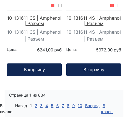
10-131611-3S | Amphenol
10-131611-4S | Amphenol
| Разъем
| Разъем
10-131611-3S | Amphenol
10-131611-4S | Amphenol
| Разъем
| Разъем
Цена:
6241,00 руб
Цена:
5972,00 руб
Кол-во:
Кол-во:
В корзину
В корзину
Страница 1 из 834
В
Назад
1
2
3
4
5
6
7
8
9
10
Вперед
В
начало
конец