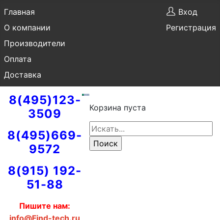
Главная
Вход
О компании
Регистрация
Производители
Оплата
Доставка
8(495)123-
Корзина пуста
3509
8(495)669-
9572
8(915) 192-
51-88
Пишите нам:
info@Find-tech.ru