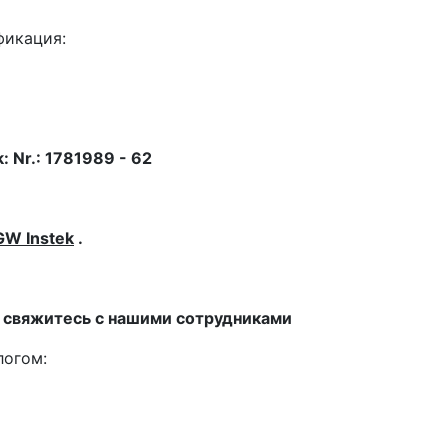
фикация:
: Nr.: 1781989 - 62
GW Instek
.
, свяжитесь с нашими сотрудниками
логом: